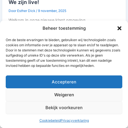
We zijn live!
Door
Esther Dick
/
9 november, 2025
Welkom in onze nieuwe klant omgeving.
Beheer toestemming
Om de beste ervaringen te bieden, gebruiken wij technologieën zoals
cookies om informatie over je apparaat op te slaan en/of te raadplegen.
Door in te stemmen met deze technologieën kunnen wij gegevens zoals
surfgedrag of unieke ID's op deze site verwerken. Als je geen
toestemming geeft of uw toestemming intrekt, kan dit een nadelige
invloed hebben op bepaalde functies en mogelijkheden.
Accepteren
Weigeren
Bekijk voorkeuren
Copyright © 2026 mijn.wake-up.academy | Mogelijk gemaakt
door
Autorespond.nl
Cookiebeleid
Privacyverklaring