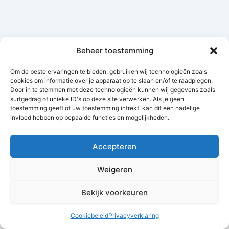
Beheer toestemming
Om de beste ervaringen te bieden, gebruiken wij technologieën zoals
cookies om informatie over je apparaat op te slaan en/of te raadplegen.
Door in te stemmen met deze technologieën kunnen wij gegevens zoals
surfgedrag of unieke ID's op deze site verwerken. Als je geen
toestemming geeft of uw toestemming intrekt, kan dit een nadelige
invloed hebben op bepaalde functies en mogelijkheden.
Accepteren
Weigeren
Bekijk voorkeuren
Copyright © 2026 mijn.wake-up.academy | Mogelijk gemaakt
door
Autorespond.nl
Cookiebeleid
Privacyverklaring