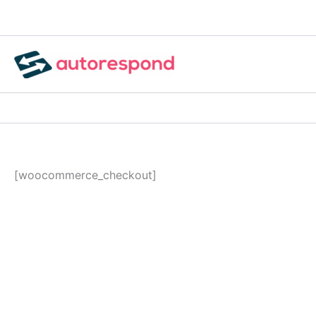
Skip
to
content
[woocommerce_checkout]