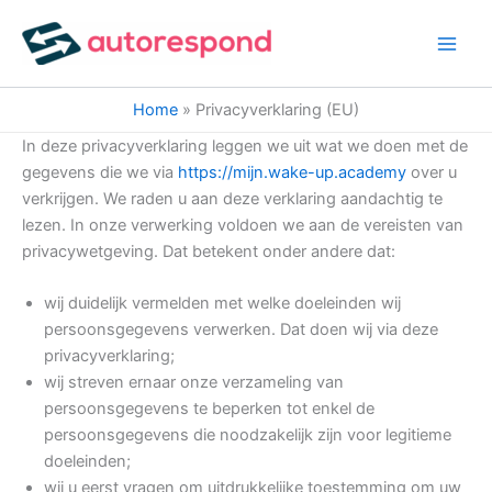
Ga
naar
de
inhoud
Home
Privacyverklaring (EU)
In deze privacyverklaring leggen we uit wat we doen met de
gegevens die we via
https://mijn.wake-up.academy
over u
verkrijgen. We raden u aan deze verklaring aandachtig te
lezen. In onze verwerking voldoen we aan de vereisten van
privacywetgeving. Dat betekent onder andere dat:
wij duidelijk vermelden met welke doeleinden wij
persoonsgegevens verwerken. Dat doen wij via deze
privacyverklaring;
wij streven ernaar onze verzameling van
persoonsgegevens te beperken tot enkel de
persoonsgegevens die noodzakelijk zijn voor legitieme
doeleinden;
wij u eerst vragen om uitdrukkelijke toestemming om uw